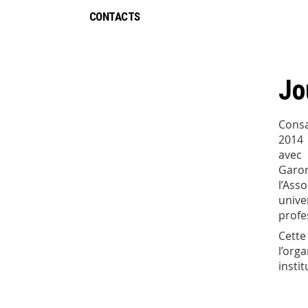
CONTACTS
Jo
Consa
2014 
avec
Garo
l’Ass
unive
profe
Cett
l’org
insti