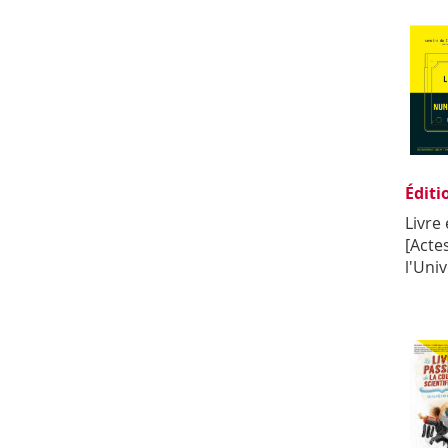
Éditi
Livre
[Acte
l'Uni