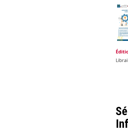
Éditi
Libra
Sé
In