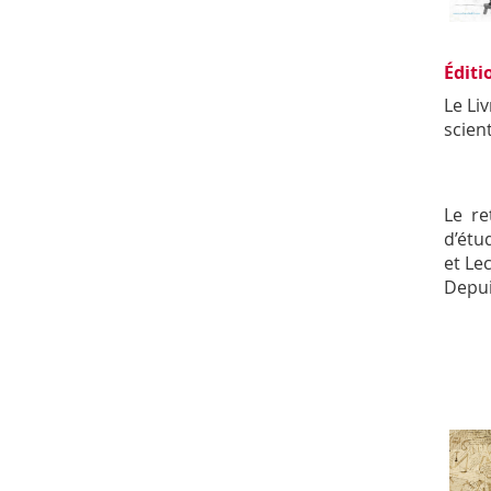
Éditi
Le Li
scient
Le re
d’étu
et Le
Depui