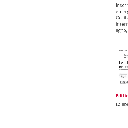
Inscr
émerg
Occit
inter
ligne
Éditi
La lib